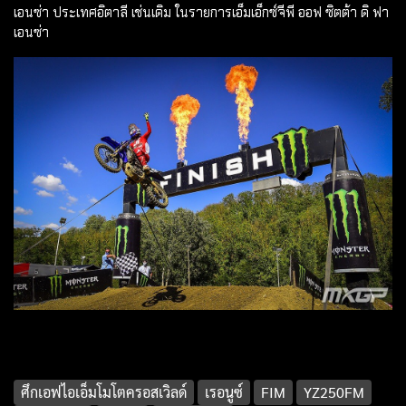
เอนซ่า ประเทศอิตาลี เช่นเดิม ในรายการเอ็มเอ็กซ์จีพี ออฟ ซิตต้า ดิ ฟา
เอนซ่า
ศึกเอฟไอเอ็มโมโตครอสเวิลด์
เรอนูซ์
FIM
YZ250FM