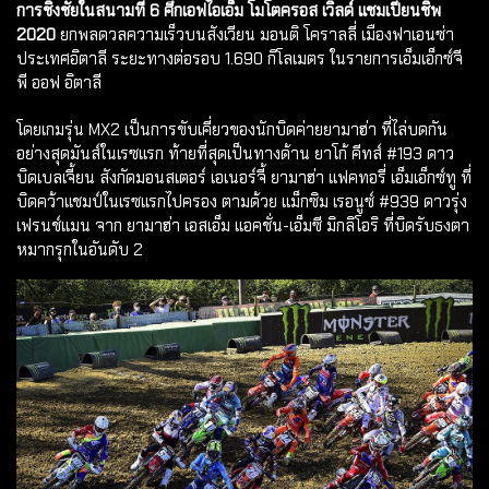
การชิงชัยในสนามที่ 6 ศึกเอฟไอเอ็ม โมโตครอส เวิลด์ แชมเปี้ยนชิพ
2020
ยกพลดวลความเร็วบนสังเวียน มอนติ โคราลลี่ เมืองฟาเอนซ่า
ประเทศอิตาลี ระยะทางต่อรอบ 1.690 กิโลเมตร ในรายการเอ็มเอ็กซ์จี
พี ออฟ อิตาลี
โดยเกมรุ่น MX2 เป็นการขับเคี่ยวของนักบิดค่ายยามาฮ่า ที่ไล่บดกัน
อย่างสุดมันส์ในเรซแรก ท้ายที่สุดเป็นทางด้าน ยาโก้ คีทส์ #193 ดาว
บิดเบลเจี้ยน สังกัดมอนสเตอร์ เอเนอร์จี้ ยามาฮ่า แฟคทอรี่ เอ็มเอ็กซ์ทู ที่
บิดคว้าแชมป์ในเรซแรกไปครอง ตามด้วย แม็กซิม เรอนูซ์ #939 ดาวรุ่ง
เฟรนช์แมน จาก ยามาฮ่า เอสเอ็ม แอคชั่น-เอ็มซี มิกลิโอริ ที่บิดรับธงตา
หมากรุกในอันดับ 2