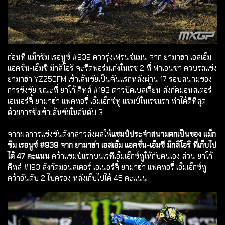
ก่อนที่ แม็กซิม เรอนูซ์ #939 ดาวรุ่งเฟรนช์แมน จาก ยามาฮ่า เอสเอ็ม
แอคชั่น-เอ็มซี มิกลิโอริ จะรีดฟอร์มเก่งในเรซ 2 ที่ ฟาเอนซ่า ควบรถแข่ง
ยามาฮ่า YZ250FM เข้าเส้นชัยเป็นคันแรกหลังผ่าน 17 รอบสนามของ
การชิงชัย ขณะที่ ยาโก้ คีทส์ #193 ดาวบิดเบลเจี้ยน สังกัดมอนสเตอร์
เอเนอร์จี้ ยามาฮ่า แฟคทอรี่ เอ็มเอ็กซ์ทู แชมป์ในเรซแรก ทำได้ดีที่สุด
ด้วยการซิ่งเข้าเส้นชัยในอันดับ 3
จากผลการแข่งขันดังกล่าวส่งผลให้
แชมป์ประจำสนามตกเป็นของ แม็ก
ซิม เรอนูซ์ #939 จาก ยามาฮ่า เอสเอ็ม แอคชั่น-เอ็มซี มิกลิโอริ ที่เก็บไป
ได้ 47 คะแนน
คว้าแชมป์แรกบนเวทีเอ็มเอ็กซ์ทูให้กับตนเอง ส่วน ยาโก้
คีทส์ #193 สังกัดมอนสเตอร์ เอเนอร์จี้ ยามาฮ่า แฟคทอรี่ เอ็มเอ็กซ์ทู
คว้าอันดับ 2 ไปครอง หลังเก็บไปได้ 45 คะแนน