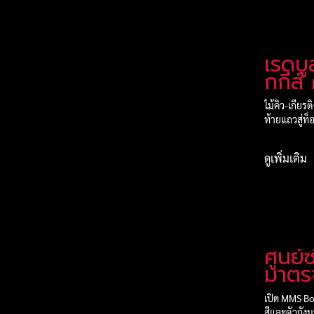
เรดบู
กกีส์
สนาม 
ไม้คิว-เกียร
ด์
ท้ายแถวสู่ท็
ดูเพิ่มเติม
ศูนย์
มาตร
รถยน
เปิด MMS Bo
สีและตัวถั