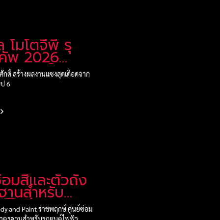
ล โมโตจีพี รุ
 คัพ 2026
3 มูเจลโล ราว
ติศักดิ์ สร้างผลงานแซงสุดเดือดจาก
อป 6
ซ่อมสีและตัวถัง
ฐานสำหรับ
ต์ไฟฟ้า
dy and Paint ราชพฤกษ์ ศูนย์ซ่อม
งมาตรฐานสำหรับรถยนต์ไฟฟ้า