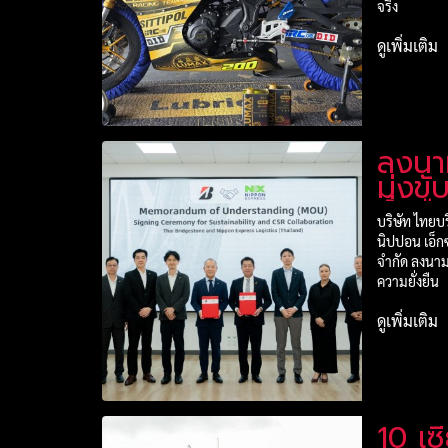
จริง
ดูเพิ่มเติม
ลงนา
มุ่งข
ยั่งย
บริษัท ไทยบ
คุณค่
นิปปอน เอ็ก
จำกัด ลงนาม
ความยั่งยืน
ดูเพิ่มเติม
10 เ