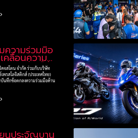
มความร่วมมือ
ับเคลื่อนความ
ืนตลอดห่วงโซ่
ริดจสโตน จำกัด ร่วมกับบริษัท
า
ซ์เพรสโลจิสติกส์ (ประเทศไทย)
บันทึกข้อตกลงความร่วมมือด้าน
ซียนประจัญบาน