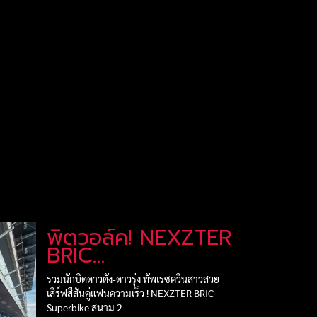
พิตวอล์ค! NEXZTER
BRIC
Superbike สนาม 2
รวมนักบิดดาวดัง-ดาวรุ่ง ทัพเรซควีนสาวสวย
เสิร์ฟสีสันคู่แฟนความเร็ว ! NEXZTER BRIC
Superbike สนาม 2