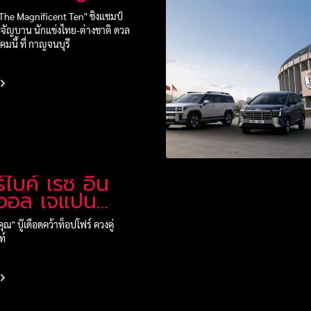
The Magnificent Ten" ชิงแชมป์
จัญบาน นักแข่งไทย-ต่างชาติ ดวล
มนี้ ที่ กาญจนบุรี
ร์ไบค์ เรซ อิน
" บู๊เดือดคว้าท็อปโฟร์ ควงคู่
ท์