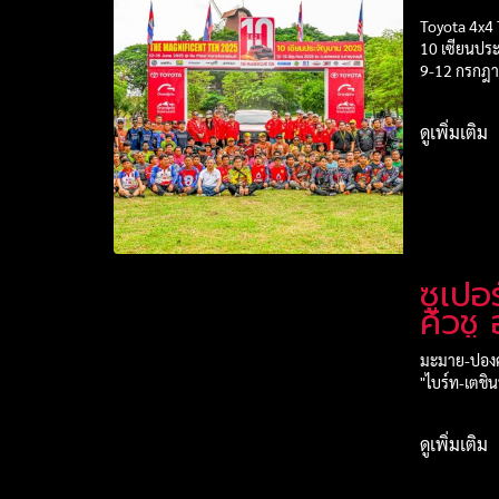
Toyota 4x4 
10 เซียนประ
9-12 กรกฎาค
ดูเพิ่มเติม
ซูเปอ
คิวชู ออล เจแปน
2026
มะมาย-ปองคุณ
"ไบร์ท-เตชิน
ดูเพิ่มเติม