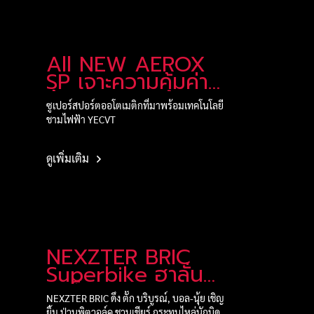
All NEW AEROX
SP เจาะความคุ้มค่า
คุ้มราคา
ซูเปอร์สปอร์ตออโตเมติกที่มาพร้อมเทคโนโลยี
ชามไฟฟ้า YECVT
ดูเพิ่มเติม
NEXZTER BRIC
Superbike ฮาลั่น
แทร็ก! สนามเปิด
NEXZTER BRIC ดึง ตั๊ก บริบูรณ์, บอล-นุ้ย เชิญ
ฤดูกาล
ยิ้ม ป่วนพิตวอล์ค ชวนเชียร์ กระทบไหล่นักบิด