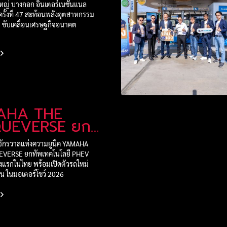
SYNCHRONICITY
งใหญ่ บางกอก อินเตอร์เนชั่นแนล
ครั้งที่ 47 สะท้อนพลังอุตสาหกรรม
 ขับเคลื่อนเศรษฐกิจอนาคต
AHA THE
QUEVERSE ยก
PHEV และ HEV
จักรวาลแห่งความยูนีค YAMAHA
ตอร์โชว์ 2026
VERSE ยกทัพเทคโนโลยี PHEV
้งแรกในไทย พร้อมเปิดตัวรถใหม่
น ในมอเตอร์โชว์ 2026