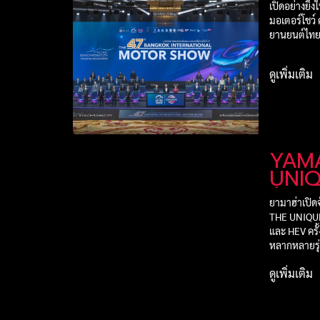
เปิดอย่างยิ่
มอเตอร์โชว์ 
ยานยนต์ไทย
ดูเพิ่มเติม
YAM
UNI
ทัพ 
ยามาฮ่าเปิด
ในมอเ
THE UNIQUE
และ HEV ครั
หลากหลายรุ่
ดูเพิ่มเติม