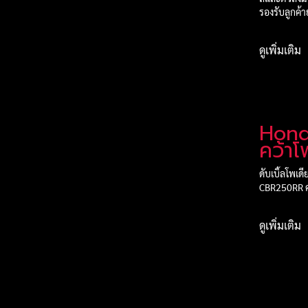
รองรับลูกค้า
ดูเพิ่มเติม
Hon
คว้าโ
ARRC
ดับเบิ้ลโพเด
CBR250RR คว
ดูเพิ่มเติม