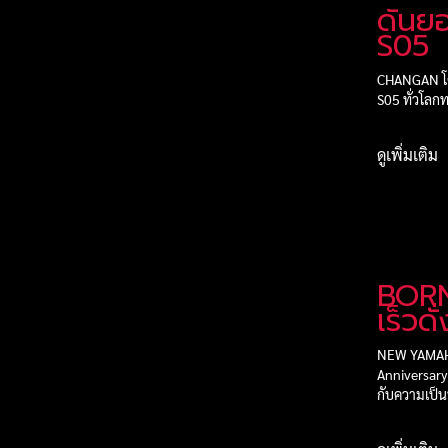
ดันย
S05
CHANGAN โต
S05 ทั่วโลก
ดูเพิ่มเติม
BOR
เร็วดั
ความเ
NEW YAMAH
Anniversary
กับความเป็นห