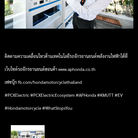
ติดตามความเคลื่อนไหวด้านเทคโนโลยีรถจักรยานยนต์พลังงานไฟฟ้าได้ที่
เว็บไซต์รถจักรยานยนต์ฮอนด้า www.aphonda.co.th
เฟซบุ๊ก fb.com/hondamotorcyclethailand
#PCXElectric #PCXElectricEcosystem #APHonda #KMUTT #EV
#Hondamotorcycle #WhatStopsYou