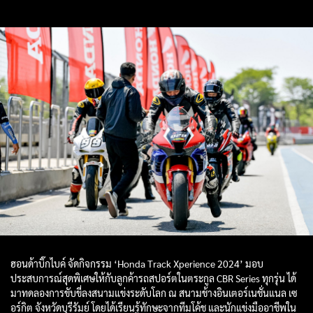
ฮอนด้าบิ๊กไบค์ จัดกิจกรรม ‘Honda Track Xperience 2024’ มอบ
ประสบการณ์สุดพิเศษให้กับลูกค้ารถสปอร์ตในตระกูล CBR Series ทุกรุ่น ได้
มาทดลองการขับขี่ลงสนามแข่งระดับโลก ณ สนามช้างอินเตอร์เนชั่นแนล เซ
อร์กิต จังหวัดบุรีรัมย์ โดยได้เรียนรู้ทักษะจากทีมโค้ช และนักแข่งมืออาชีพใน