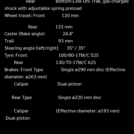
Rear
Bottom-Link Uni Trak, gas-charged
shock with adjustable spring preload
Wheel tra
vel: Front 120 mm
Rear 133 mm
Caster (Rake angle)
24.4°
Trail
93 mm
Steering angle (left/right)
35° / 35°
Tyre: Front 100/80-17M/C 52S
Rear 130/70-17M/C 62S
Brakes: Front Type Single ø290 mm disc (Effective
diameter: ø263 mm)
Caliper Dual-piston
Rear Type Single ø220 mm disc
Caliper (Effective diameter: ø193 mm)
Dual-piston