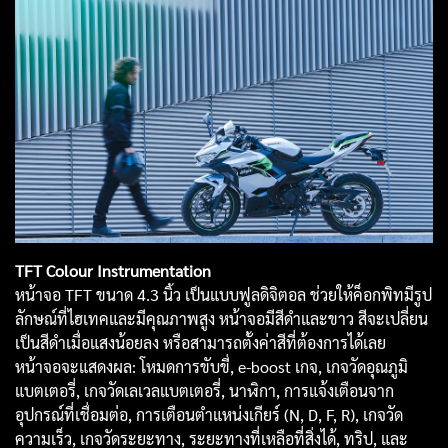
TFT Colour Instrumentation
หน้าจอ TFT ขนาด 4.3 นิ้ว เป็นแบบฟูลดิจิตอล ช่วยให้ค็อกพิทมีรูป
ลักษณ์ที่ไฮเทคและมีคุณภาพสูง หน้าจอมีสีดำและขาว สีจะเปลี่ยน
เป็นสีดำเมื่อแสงน้อยลง หรือสามารถตั้งค่าสีที่ต้องการได้เลย
หน้าจอจะแสดงผล: โหมดการขับขี่, e-boost เกจ, เกจวัดอุณภูมิ
แบตเตอรี่, เกจวัดเลเวลแบตเตอรี่, นาฬิกา, การแจ้งเตือนจาก
อุปกรณ์ที่เชื่อมต่อ, การเตือนตำแหน่งเกียร์ (N, D, F, R), เกจวัด
ความเร็ว, เกจวัดระยะทาง, ระยะทางที่เหลือที่สิ่งได้, ทริป, และ