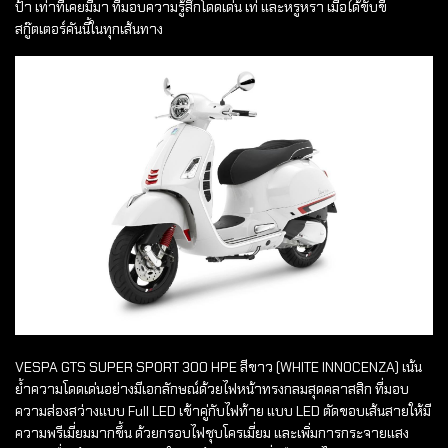
ป้า เท่าที่เคยมีมา ที่มอบความรู้สึกโดดเด่น เท่ และหรูหรา เมื่อได้ขับขี่
สกู๊ตเตอร์คันนี้ในทุกเส้นทาง
VESPA GTS SUPER SPORT 300 HPE สีขาว (WHITE INNOCENZA) เน้น
ย้ำความโดดเด่นอย่างมีเอกลักษณ์ด้วยไฟหน้าทรงกลมสุดคลาสสิก ที่มอบ
ความส่องสว่างแบบ Full LED เข้าคู่กับไฟท้าย แบบ LED ตัดขอบเส้นสายให้มี
ความพรีเมี่ยมมากขึ้น ด้วยกรอบไฟชุบโครเมี่ยม และเพิ่มการกระจายแสง