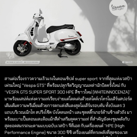
สานต่อเรื่องราวความเร็วแรงในคอนเซ็ปต์ super sport จากที่สุดแห่งเวสป้า
เฟรมใหญ่ "Vespa GTS" ที่พร้อมปลุกจิตวิญญาณเหล่านักบิดครั้งใหม่ กับ
“VESPA GTS SUPER SPORT 300 HPE สีขาวใหม่ (WHITEINNOCENZA)”
มาพร้อมเสน่ห์แห่งความเท่เรียบง่ายแต่โดดเด่นด้วยสไตล์เรโทรโมเดิร์นสปอร์ต
เติมเต็มความพรีเมี่ยมด้วยการตกแต่งสีแดงสุดโมเดิร์นรอบคัน ทั้งบังแตร 3
แถบบริเวณเน็กไท สปริงโช๊ค บังโคลนหน้า และชุดสติ๊กเกอร์ด้านข้างตัวถัง มา
พร้อมเบาะปั๊มลอนและล้อแม็กสีดำเสริมลุคความเท่ ที่สำคัญยังคงขุมพลังกับ
สุดยอดสมรรถนะตามแบบฉบับเวสป้า จีทีเอส กับเครื่องยนต์ “HPE (High
Performance Engine) ขนาด 300 ซีซี เครื่องยนต์ที่ทรงพลังที่สุดของ
เวส