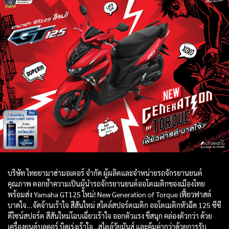
บริษัท ไทยยามาฮ่ามอเตอร์ จำกัด ผู้ผลิตและจำหน่ายรถจักรยานยนต์
คุณภาพ ตอกย้ำความเป็นผู้นำรถจักรยานยนต์ออโตเมติกของเมืองไทย
พร้อมส่ง Yamaha GT125 ใหม่! New Generation of Torque เฟี้ยวฟาสต์
บาดใจ...จัดจ้านเร้าใจ สีสันใหม่ สไตล์สปอร์ตเมติก ออโตเมติกหัวฉีด 125 ซีซี
ดีไซน์สปอร์ต สีสันใหม่โฉบเฉี่ยวเร้าใจ ออกตัวแรง ขี่สนุก คล่องตัวกว่า ด้วย
เครื่องยนต์บลูคอร์ บิดเร่งเร้าใจ…สไตล์วัยมันส์ และคุ้มค่ากว่าด้วยการรับ